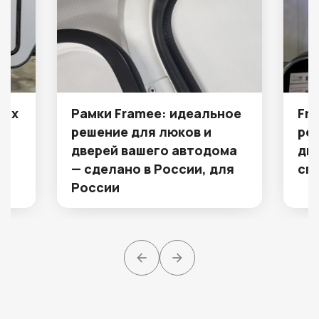
мах
Рамки Framee: идеальное
Fr
ми
решение для люков и
ре
дверей вашего автодома
дв
— сделано в России, для
сп
России