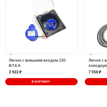
Лючок с внешним входом 230
Лючок с 
В/16 А
холодную
3 922 ₽
7 550 ₽
В корзине
В КОРЗИНУ