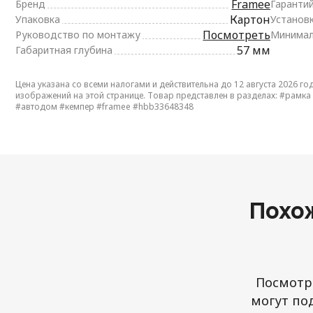
Framee
Бренд
Гаранти
Картон
Упаковка
Установ
Посмотреть
Руководство по монтажу
Минимал
57 мм
Габаритная глубина
Цена указана со всеми налогами и действительна до 12 августа 2026 го
изображений на этой странице. Товар представлен в разделах:
#рамка
#автодом
#кемпер
#framee
#hbb33648348
Похо
Посмотри
могут по