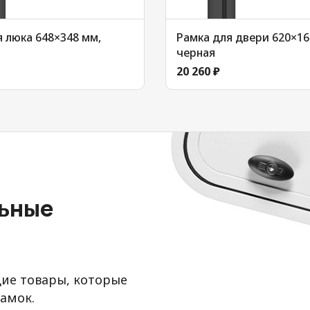
 люка 648×348 мм,
Рамка для двери 620×16
черная
20 260 ₽
льные
ие товары, которые
амок.