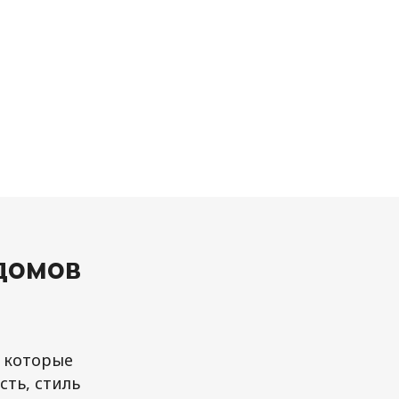
домов
, которые
ть, стиль