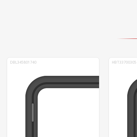
DBL345801740
HBT33700305