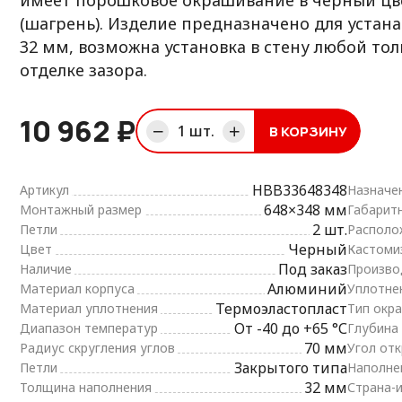
имеет порошковое окрашивание в черный цв
(шагрень). Изделие предназначено для устан
32 мм, возможна установка в стену любой т
отделке зазора.
10 962 ₽
1
шт.
В КОРЗИНУ
В корзине
HBB33648348
Артикул
Назначе
648×348 мм
Монтажный размер
Габарит
2 шт.
Петли
Располо
Черный
Цвет
Кастоми
Под заказ
Наличие
Произво
Алюминий
Материал корпуса
Уплотне
Термоэластопласт
Материал уплотнения
Тип окра
От -40 до +65 °С
Диапазон температур
Глубина
70 мм
Радиус скругления углов
Угол от
Закрытого типа
Петли
Наполне
32 мм
Толщина наполнения
Страна-