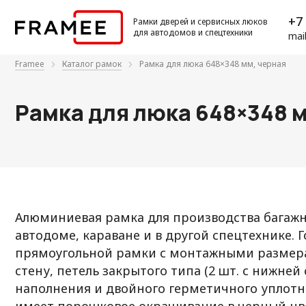
+7 
Рамки дверей и сервисных люков
для автодомов и спецтехники
mai
Framee
Каталог рамок
Рамка для люка 648×348 мм, черная
Рамка для люка 648×348 м
Алюминиевая рамка для производства багажн
автодоме, караване и в другой спецтехнике. 
прямоугольной рамки с монтажными размера
стену, петель закрытого типа (2 шт. с нижней
наполнения и двойного герметичного уплотн