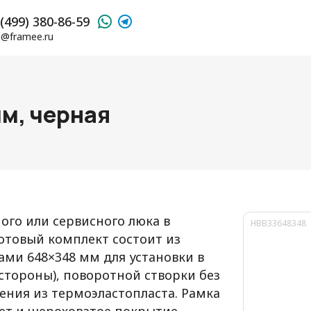
(499) 380-86-59
l@framee.ru
м, черная
ого или сервисного люка в
HBB33648348
Готовый комплект состоит из
ми 648×348 мм для установки в
 стороны), поворотной створки без
ения из термоэластопласта. Рамка