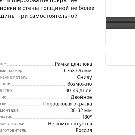
ет и шероховатое покрытие
ановки в стены толщиной не более
олщины при самостоятельной
Рамка для люка
ние
676×376 мм
ный размер
Снизу
жение петель
Возможно
зация
30-45 дней
дство
Двойное
ние
Порошковая окраска
ски
30-32 мм
 монтажа
180°
крытия
Не комплектуется
ние створки
Россия
изготовитель