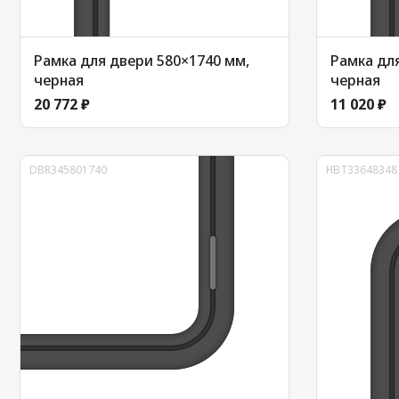
Рамка для двери 580×1740 мм,
Рамка для
черная
черная
20 772 ₽
11 020 ₽
DBR345801740
HBT33648348