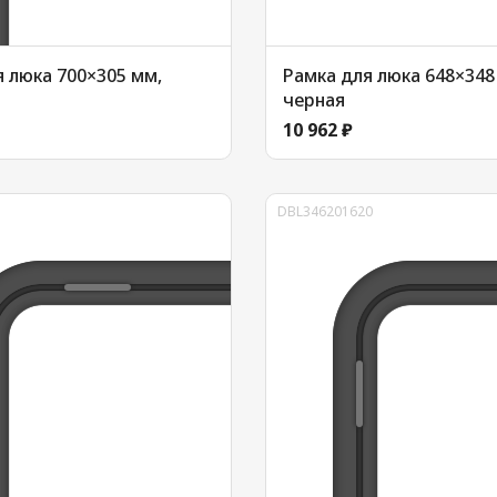
 люка 700×305 мм,
Рамка для люка 648×348
черная
10 962 ₽
DBL346201620