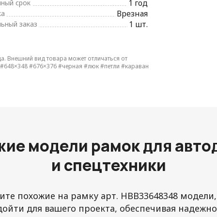
1 год
йный срок
Врезная
ка
1 шт.
ьный заказ
да. Внешний вид товара может отличаться от
#648×348
#676×376
#черная
#люк
#петли
#караван
жие модели рамок для авто
и спецтехники
те похожие на рамку арт. HBB33648348 модели
дойти для вашего проекта, обеспечивая надежнос