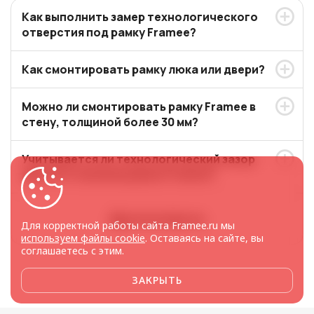
Как выполнить замер технологического
отверстия под рамку Framee?
Как смонтировать рамку люка или двери?
Можно ли смонтировать рамку Framee в
стену, толщиной более 30 мм?
Учитывается ли технологический зазор
при изготовлении рамок Framee?
Другие вопросы
Для корректной работы сайта Framee.ru мы
используем файлы cookie
. Оставаясь на сайте, вы
соглашаетесь с этим.
ЗАКРЫТЬ