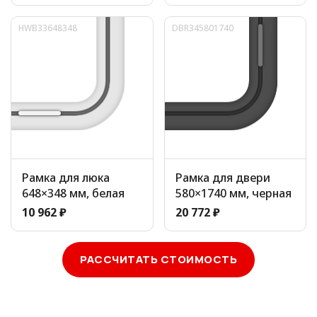
HWB33648348
DBR345801740
Рамка для люка
Рамка для двери
648×348 мм, белая
580×1740 мм, черная
10 962 ₽
20 772 ₽
РАССЧИТАТЬ СТОИМОСТЬ