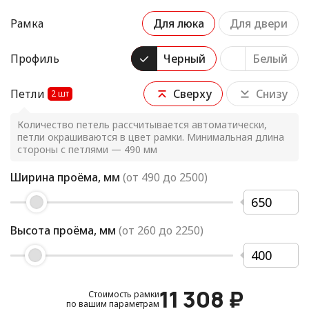
Рамка
Для люка
Для двери
Профиль
Черный
Белый
Петли
Сверху
Снизу
2
шт
Количество петель рассчитывается автоматически,
петли окрашиваются в цвет рамки. Минимальная длина
стороны с петлями — 490 мм
Ширина проёма, мм
(от
490
до
2500
)
Высота проёма, мм
(от
260
до
2250
)
11 308
₽
Стоимость рамки
по вашим параметрам