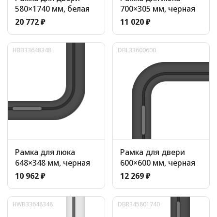
580×1740 мм, белая
700×305 мм, черная
20 772 ₽
11 020 ₽
HBB33648348
DBL33600600
Рамка для люка
Рамка для двери
648×348 мм, черная
600×600 мм, черная
10 962 ₽
12 269 ₽
HWB33648348
DBR345801740