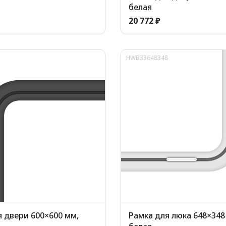
белая
20 772 ₽
HWB33648348
я двери 600×600 мм,
Рамка для люка 648×348