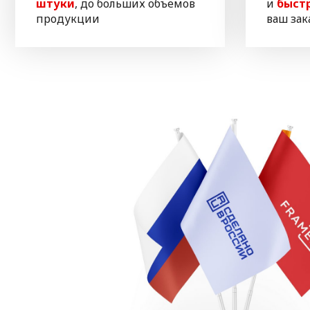
штуки
, до больших объемов
и
быст
продукции
ваш зак