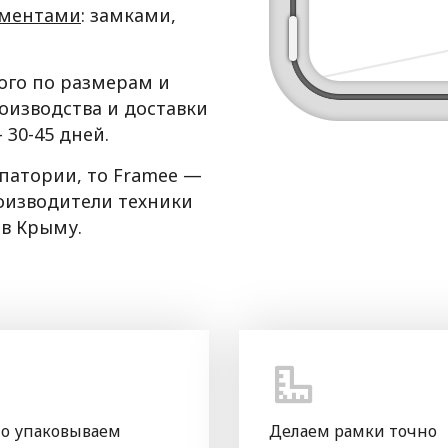
ементами
: замками,
рого по размерам и
оизводства и доставки
30-45 дней.
впатории, то Framee —
оизводители техники
 в Крыму.
о упаковываем
Делаем рамки точно