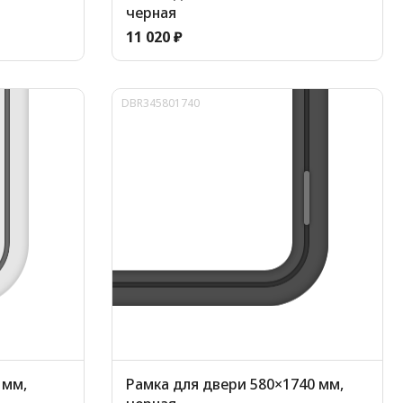
черная
11 020 ₽
DBR345801740
 мм,
Рамка для двери 580×1740 мм,