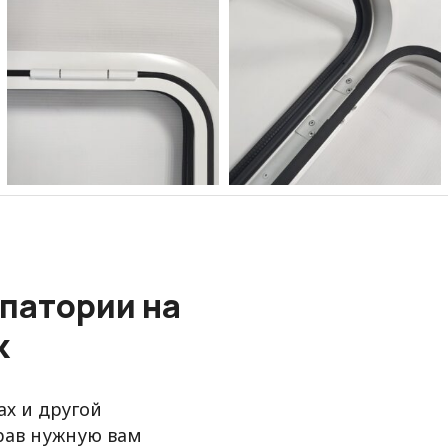
патории на
к
ах и другой
рав нужную вам