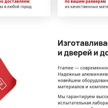
ро доставляем
по вашим размерам
аз в любой город
из качественных мат
Изготавлива
и дверей и 
Framee — современное
Надежные алюминиевы
новейшем оборудовани
материалов и компле
Мы гарантируем высок
испытательная лабора