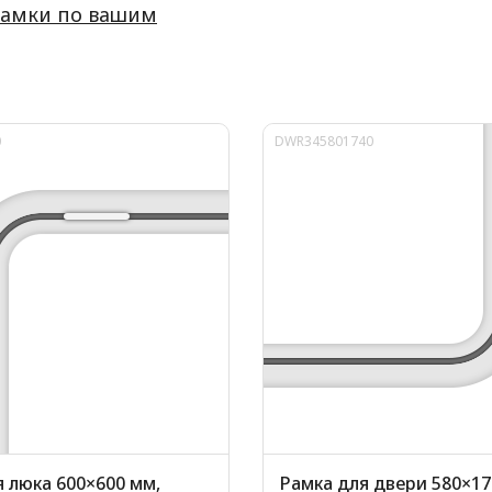
рамки по вашим
0
DWR345801740
 люка 600×600 мм,
Рамка для двери 580×17