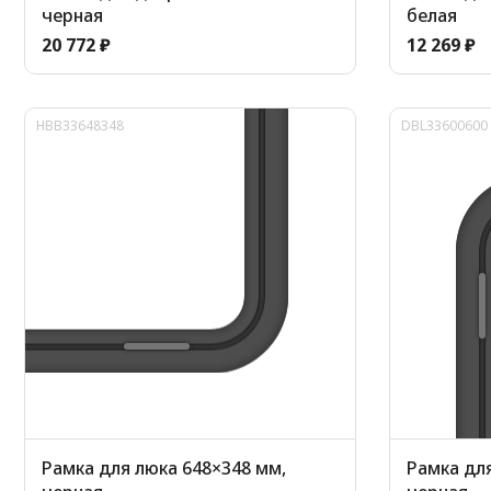
черная
белая
20 772 ₽
12 269 ₽
HBB33648348
DBL33600600
Рамка для люка 648×348 мм,
Рамка дл