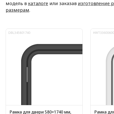
модель в
каталоге
или заказав
изготовление 
размерам
.
DBL345801740
HWT3360060
Рамка для двери 580×1740 мм,
Рамка для