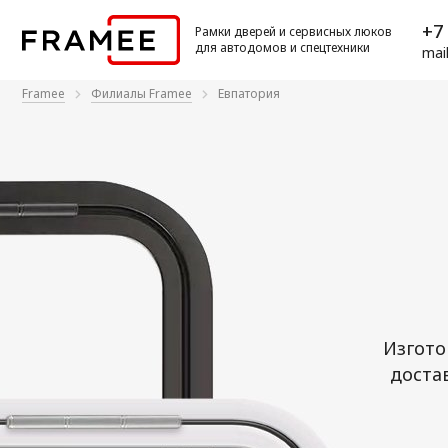
+7 
Рамки дверей и сервисных люков
для автодомов и спецтехники
mai
Framee
Филиалы Framee
Евпатория
Изгото
доста