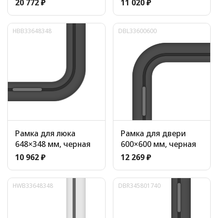
20 772 ₽
11 020 ₽
HBB33648348
DBL33600600
Рамка для люка
Рамка для двери
648×348 мм, черная
600×600 мм, черная
10 962 ₽
12 269 ₽
HWB33648348
DBR345801740