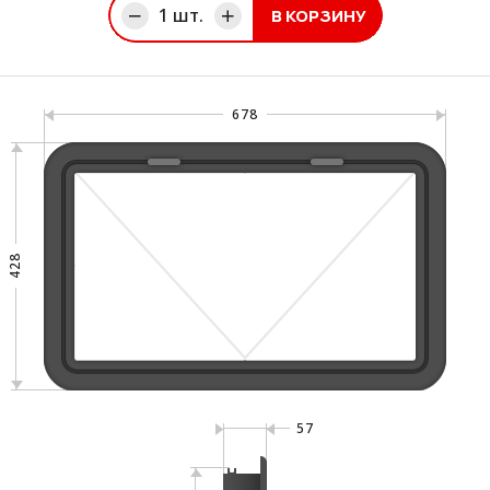
1
шт.
В КОРЗИНУ
ине
678
428
57