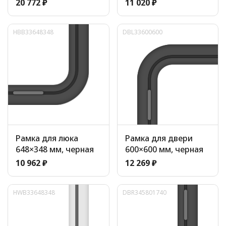
20 772 ₽
11 020 ₽
HBB33648348
DBL33600600
Рамка для люка
Рамка для двери
648×348 мм, черная
600×600 мм, черная
10 962 ₽
12 269 ₽
HWB33648348
DBR345801740