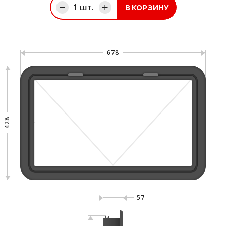
1
шт.
В КОРЗИНУ
ине
678
428
57