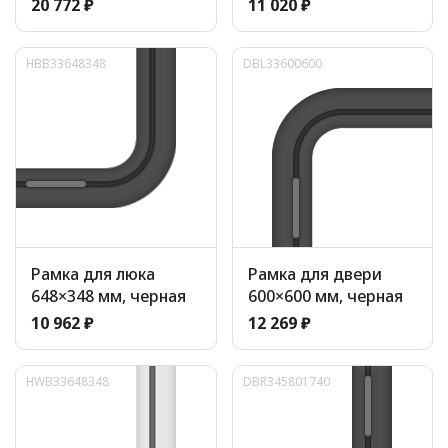
20 772 ₽
11 020 ₽
HBB33648348
DBL33600600
Рамка для люка
Рамка для двери
648×348 мм, черная
600×600 мм, черная
10 962 ₽
12 269 ₽
HWB33648348
DBR345801740