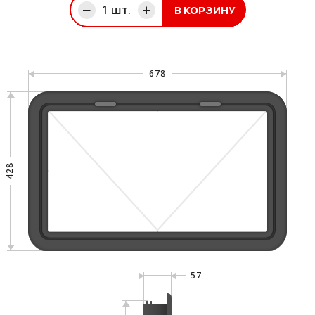
1
шт.
В КОРЗИНУ
ине
678
428
57