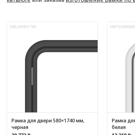
DBL345801740
HWT3360060
Рамка для двери 580×1740 мм,
Рамка для
черная
белая