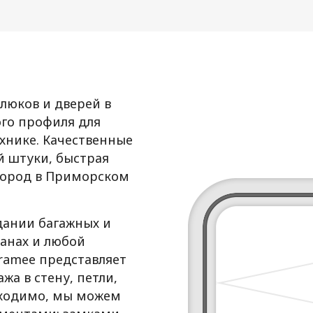
люков и дверей в
го профиля для
ехнике. Качественные
й штуки, быстрая
 город в Приморском
дании багажных и
ванах и любой
Framee представляет
а в стену, петли,
бходимо, мы можем