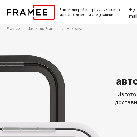
+7 
Рамки дверей и сервисных люков
для автодомов и спецтехники
mai
Framee
Филиалы Framee
Находка
авт
Изгото
достави