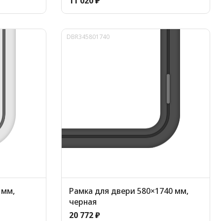
11 020 ₽
DBR345801740
 мм,
Рамка для двери 580×1740 мм,
черная
20 772 ₽