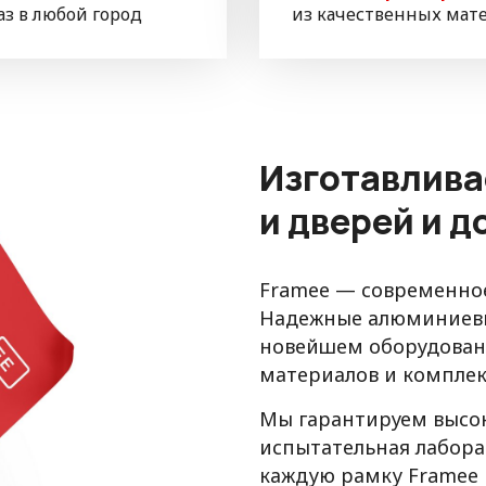
аз в любой город
из качественных мат
Изготавлива
и дверей и 
Framee — современное
Надежные алюминиевы
новейшем оборудовани
материалов и компле
Мы гарантируем высок
испытательная лабора
каждую рамку Framee 