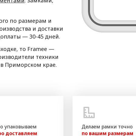
ементами
: замками,
рого по размерам и
оизводства и доставки
оплаты — 30-45 дней.
аходке, то Framee —
оизводители техники
 в Приморском крае.
о упаковываем
Делаем рамки точно
ро доставляем
по вашим размерам