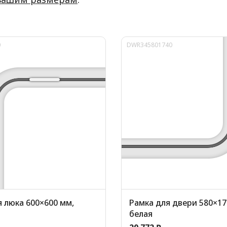
0
DWR345801740
 люка 600×600 мм,
Рамка для двери 580×17
белая