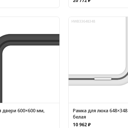
20 772 ₽
HWB33648348
я двери 600×600 мм,
Рамка для люка 648×348
белая
10 962 ₽