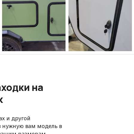
ходки на
к
ах и другой
в нужную вам модель в
 вашим размерам
.