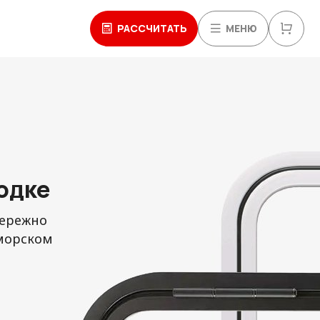
РАССЧИТАТЬ
МЕНЮ
одке
Бережно
иморском