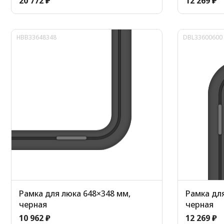
20 772 ₽
12 269 ₽
HBB33648348
DBL33600600
Рамка для люка 648×348 мм,
Рамка дл
черная
черная
10 962 ₽
12 269 ₽