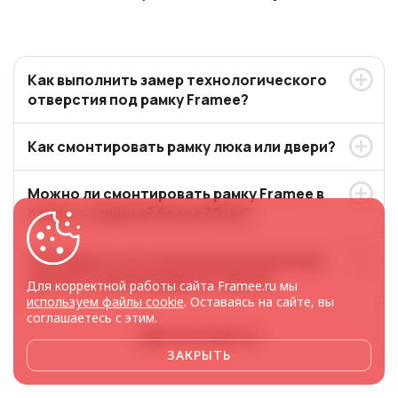
Как выполнить замер технологического
отверстия под рамку Framee?
Как смонтировать рамку люка или двери?
Можно ли смонтировать рамку Framee в
стену, толщиной более 30 мм?
Учитывается ли технологический зазор
при изготовлении рамок Framee?
Для корректной работы сайта Framee.ru мы
используем файлы cookie
. Оставаясь на сайте, вы
соглашаетесь с этим.
Другие вопросы
ЗАКРЫТЬ