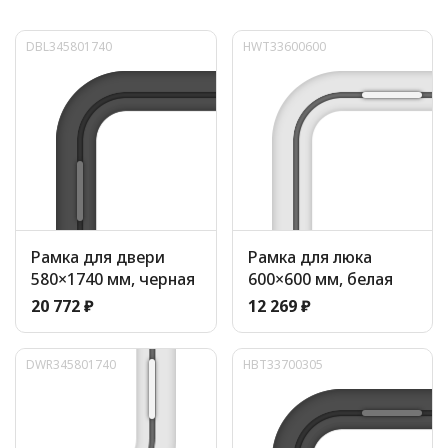
DBL345801740
HWT33600600
Рамка для двери
Рамка для люка
580×1740 мм, черная
600×600 мм, белая
20 772 ₽
12 269 ₽
DWR345801740
HBT33700305