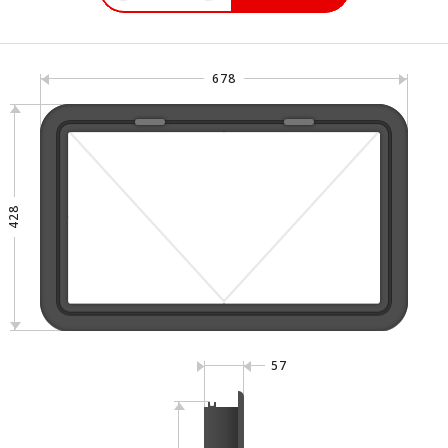
678
428
57