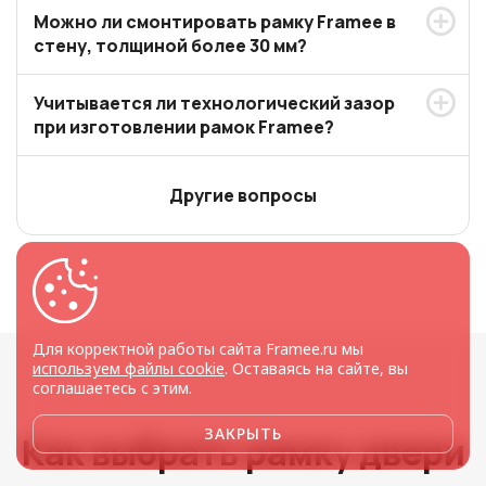
Можно ли смонтировать рамку Framee в
стену, толщиной более 30 мм?
Учитывается ли технологический зазор
при изготовлении рамок Framee?
Другие вопросы
Для корректной работы сайта Framee.ru мы
используем файлы cookie
. Оставаясь на сайте, вы
соглашаетесь с этим.
ЗАКРЫТЬ
Как выбрать рамку двери