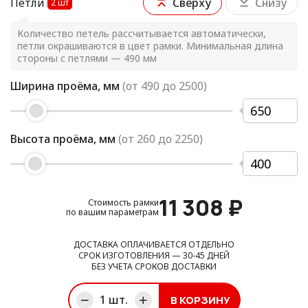
Петли
Сверху
Снизу
2
шт
Количество петель рассчитывается автоматически,
петли окрашиваются в цвет рамки. Минимальная длина
стороны с петлями — 490 мм
Ширина проёма, мм
(от
490
до
2500
)
Высота проёма, мм
(от
260
до
2250
)
11 308
₽
Стоимость рамки
по вашим параметрам
ДОСТАВКА ОПЛАЧИВАЕТСЯ ОТДЕЛЬНО
СРОК ИЗГОТОВЛЕНИЯ — 30-45 ДНЕЙ
БЕЗ УЧЕТА СРОКОВ ДОСТАВКИ
1
шт.
В КОРЗИНУ
ине