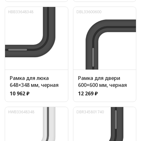
HBB33648348
DBL33600600
Рамка для люка
Рамка для двери
648×348 мм, черная
600×600 мм, черная
10 962 ₽
12 269 ₽
HWB33648348
DBR345801740