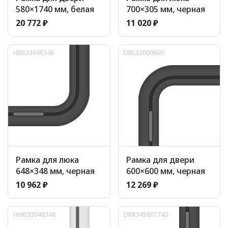
580×1740 мм, белая
700×305 мм, черная
20 772 ₽
11 020 ₽
HBB33648348
DBL33600600
Рамка для люка
Рамка для двери
648×348 мм, черная
600×600 мм, черная
10 962 ₽
12 269 ₽
HWB33648348
DBR345801740