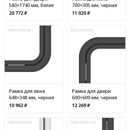
580×1740 мм, белая
700×305 мм, черная
20 772 ₽
11 020 ₽
HBB33648348
DBL33600600
Рамка для люка
Рамка для двери
648×348 мм, черная
600×600 мм, черная
10 962 ₽
12 269 ₽
HWB33648348
DBR345801740