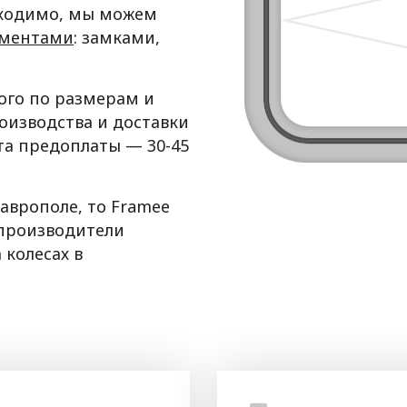
бходимо, мы можем
ементами
: замками,
рого по размерам и
оизводства и доставки
та предоплаты — 30-45
аврополе, то Framee
производители
 колесах в