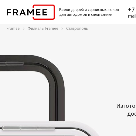
+7 
Рамки дверей и сервисных люков
для автодомов и спецтехники
mai
Framee
Филиалы Framee
Ставрополь
Изгото
до