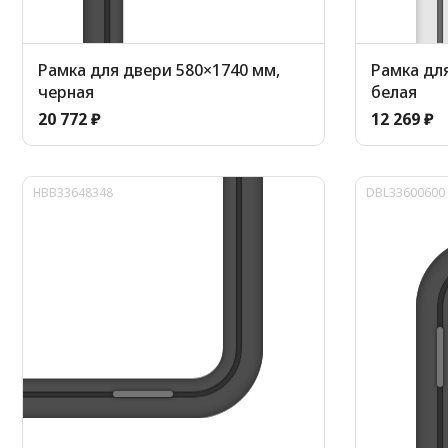
Рамка для двери 580×1740 мм,
Рамка для
черная
белая
20 772 ₽
12 269 ₽
HBB33648348
DBL33600600