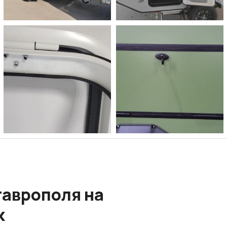
таврополя на
к