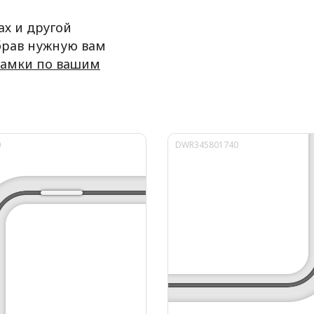
ах и другой
брав нужную вам
рамки по вашим
0
DWR345801740