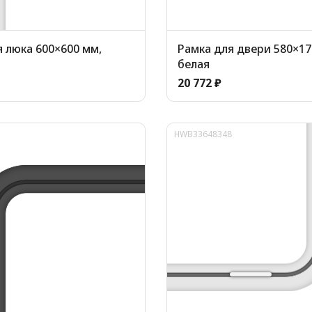
 люка 600×600 мм,
Рамка для двери 580×17
белая
20 772 ₽
HWB33648348