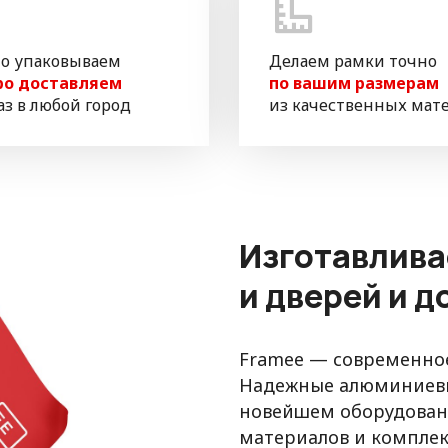
о упаковываем
Делаем рамки точно
ро доставляем
по вашим размерам
аз в любой город
из качественных мат
Изготавлива
и дверей и 
Framee — современное
Надежные алюминиевы
новейшем оборудовани
материалов и компле