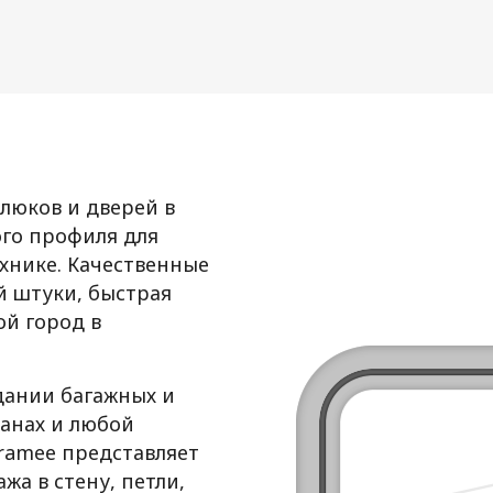
люков и дверей в
го профиля для
ехнике. Качественные
й штуки, быстрая
ой город в
дании багажных и
ванах и любой
Framee представляет
а в стену, петли,