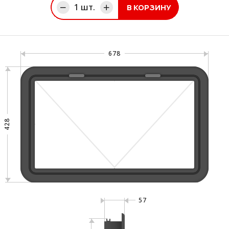
1
шт.
В КОРЗИНУ
ине
678
428
57