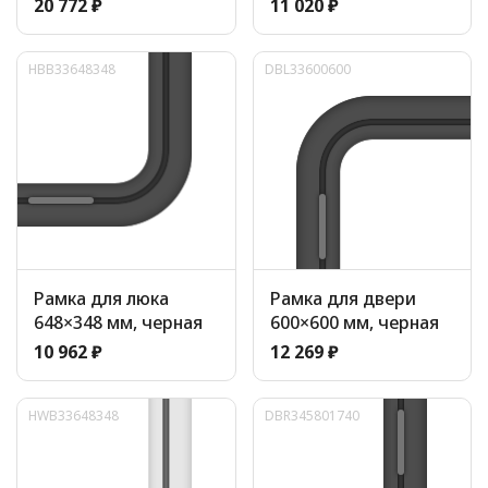
20 772 ₽
11 020 ₽
HBB33648348
DBL33600600
Рамка для люка
Рамка для двери
648×348 мм, черная
600×600 мм, черная
10 962 ₽
12 269 ₽
HWB33648348
DBR345801740