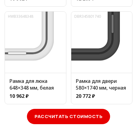
HWB33648348
DBR345801740
Рамка для люка
Рамка для двери
648×348 мм, белая
580×1740 мм, черная
10 962 ₽
20 772 ₽
РАССЧИТАТЬ СТОИМОСТЬ