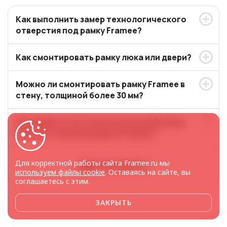
Как выполнить замер технологического
отверстия под рамку Framee?
Как смонтировать рамку люка или двери?
Можно ли смонтировать рамку Framee в
стену, толщиной более 30 мм?
Учитывается ли технологический зазор
при изготовлении рамок Framee?
Для корректной работы сайта Framee.ru мы
Другие вопросы
используем файлы cookie
. Оставаясь на сайте, вы
соглашаетесь с этим.
ЗАКРЫТЬ