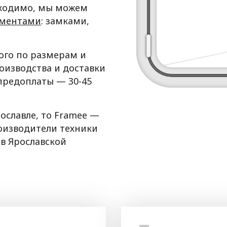
бходимо, мы можем
ементами
: замками,
рого по размерам и
оизводства и доставки
 предоплаты — 30-45
ославле, то Framee —
оизводители техники
 в Ярославской