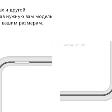
ах и другой
рав нужную вам модель
о вашим размерам
.
0
DWR345801740