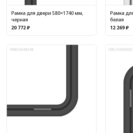
Рамка для двери 580×1740 мм,
Рамка для
черная
белая
20 772 ₽
12 269 ₽
HBB33648348
DBL33600600