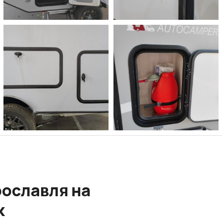
ославля на
к