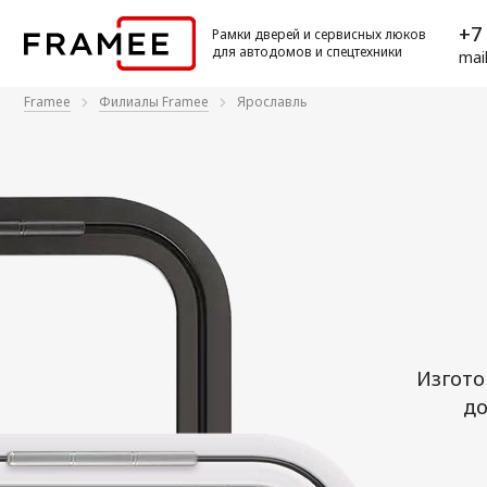
+7 
Рамки дверей и сервисных люков
для автодомов и спецтехники
mai
Framee
Филиалы Framee
Ярославль
Изгото
до