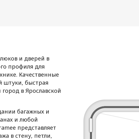
люков и дверей в
го профиля для
ехнике. Качественные
й штуки, быстрая
й город в Ярославской
дании багажных и
ванах и любой
Framee представляет
а в стену, петли,