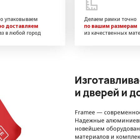
о упаковываем
Делаем рамки точно
ро доставляем
по вашим размерам
аз в любой город
из качественных мат
Изготавлива
и дверей и 
Framee — современное
Надежные алюминиевы
новейшем оборудовани
материалов и компле