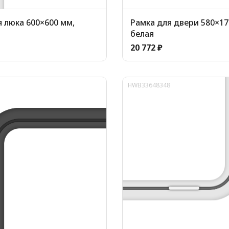
 люка 600×600 мм,
Рамка для двери 580×17
белая
20 772 ₽
HWB33648348