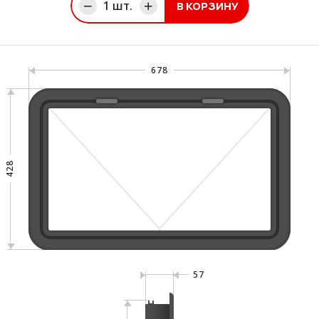
1
шт.
В КОРЗИНУ
ине
678
428
57