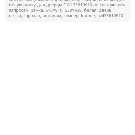
белую рамку для дверцы DWL33610910 по следующим
запросам: рамка, 610×910, 638×938, белая, дверь,
петли, караван, автодом, кемпер, framee, dwl33610910