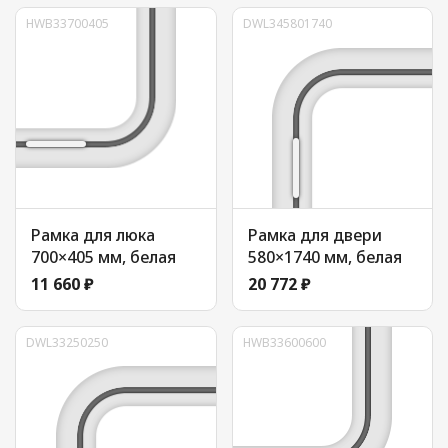
HWB33700405
DWL345801740
Рамка для люка
Рамка для двери
700×405 мм, белая
580×1740 мм, белая
11 660 ₽
20 772 ₽
DWL33250250
HWB33600600