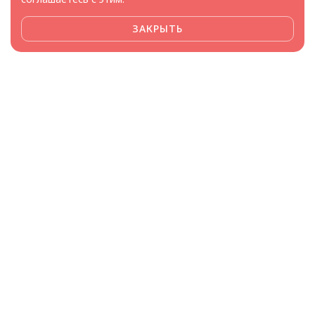
ЗАКРЫТЬ
Framee доверяют
производители и поставщики
+7 (499) 380-86-59