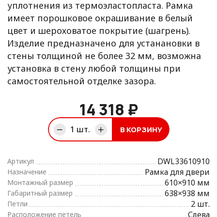
уплотнения из термоэластопласта. Рамка
имеет порошковое окрашивание в белый
цвет и шероховатое покрытие (шагрень).
Изделие предназначено для устанановки в
стены толщиной не более 32 мм, возможна
установка в стену любой толщины при
самостоятельной отделке зазора.
14 318 ₽
1
шт.
В КОРЗИНУ
ине
DWL33610910
Артикул
Рамка для двери
Назначение
610×910 мм
Монтажный размер
638×938 мм
Габаритный размер
2 шт.
Петли
Слева
Расположение петель