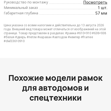
Посмотреть
Руководство по монтажу
1 шт.
Минимальный заказ
57 мм
Габаритная глубина
Цена указана со всеми налогами и действительна до 13 августа 2026
года. Внешний вид товара может отличаться от изображений на этой
странице. Товар представлен в разделах:
#рамка
#610×910
#638×938
#белая
#дверь
#петли
#караван
#автодом
#кемпер
#framee
#dwl33610910
Похожие модели рамок
для автодомов и
спецтехники