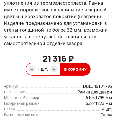
уплотнения из термоэластопласта. Рамка
имеет порошковое окрашивание в черный
цвет и шероховатое покрытие (шагрень).
Изделие предназначено для устанановки в
стены толщиной не более 32 мм, возможна
установка в стену любой толщины при
самостоятельной отделке зазора.
21 316 ₽
1
шт.
В КОРЗИНУ
ине
DBL346101795
Артикул
Рамка для двери
Назначение
610×1795 мм
Монтажный размер
638×1823 мм
Габаритный размер
4 шт.
Петли
Слева
Расположение петель