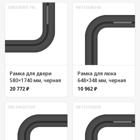
DBR345801740
HBT33648348
Рамка для двери
Рамка для люка
580×1740 мм, черная
648×348 мм, черная
20 772 ₽
10 962 ₽
DBL346201620
HBT33358308