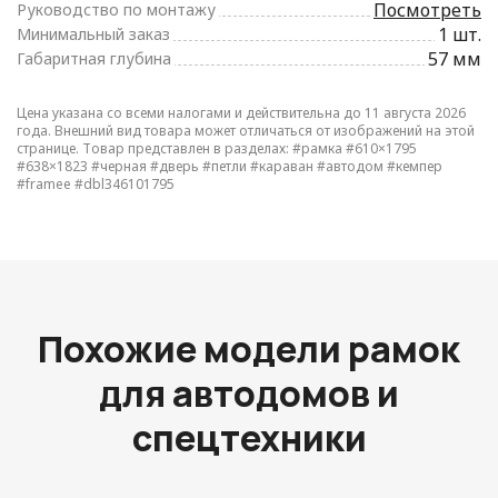
Посмотреть
Руководство по монтажу
1 шт.
Минимальный заказ
57 мм
Габаритная глубина
Цена указана со всеми налогами и действительна до 11 августа 2026
года. Внешний вид товара может отличаться от изображений на этой
странице. Товар представлен в разделах:
#рамка
#610×1795
#638×1823
#черная
#дверь
#петли
#караван
#автодом
#кемпер
#framee
#dbl346101795
Похожие модели рамок
для автодомов и
спецтехники