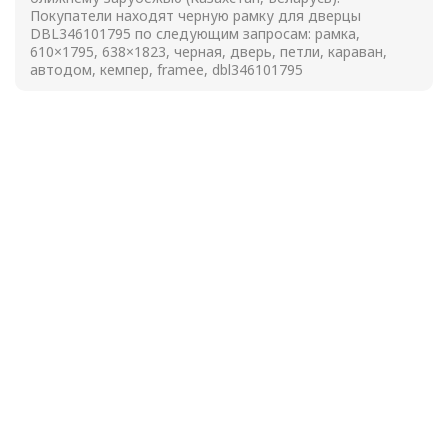
Покупатели находят черную рамку для дверцы
DBL346101795 по следующим запросам: рамка,
610×1795, 638×1823, черная, дверь, петли, караван,
автодом, кемпер, framee, dbl346101795