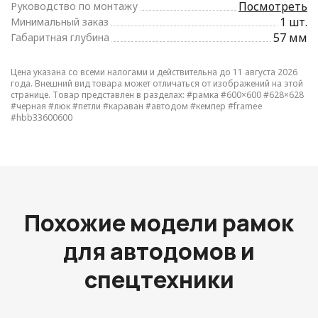
Посмотреть
Руководство по монтажу
1 шт.
Минимальный заказ
57 мм
Габаритная глубина
Цена указана со всеми налогами и действительна до 11 августа 2026
года. Внешний вид товара может отличаться от изображений на этой
странице. Товар представлен в разделах:
#рамка
#600×600
#628×628
#черная
#люк
#петли
#караван
#автодом
#кемпер
#framee
#hbb33600600
Похожие модели рамок
для автодомов и
спецтехники