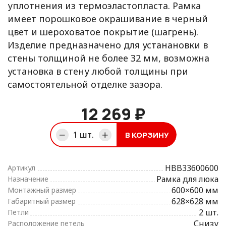
уплотнения из термоэластопласта. Рамка
имеет порошковое окрашивание в черный
цвет и шероховатое покрытие (шагрень).
Изделие предназначено для устанановки в
стены толщиной не более 32 мм, возможна
установка в стену любой толщины при
самостоятельной отделке зазора.
12 269 ₽
1
шт.
В КОРЗИНУ
ине
HBB33600600
Артикул
Рамка для люка
Назначение
600×600 мм
Монтажный размер
628×628 мм
Габаритный размер
2 шт.
Петли
Снизу
Расположение петель