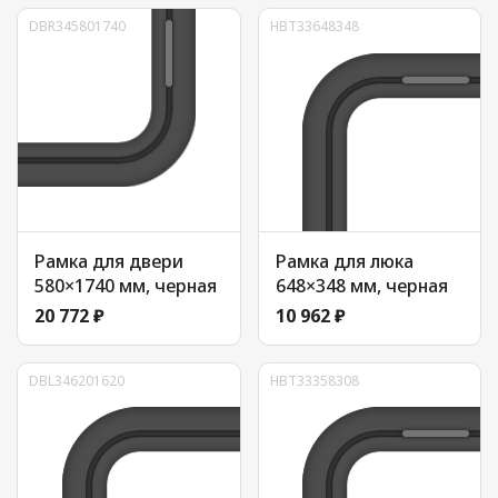
DBR345801740
HBT33648348
Рамка для двери
Рамка для люка
580×1740 мм, черная
648×348 мм, черная
20 772 ₽
10 962 ₽
DBL346201620
HBT33358308