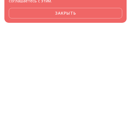
соглашаетесь с этим.
ЗАКРЫТЬ
Framee доверяют
производители и поставщики