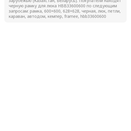
зарубежью (Казахстан, Беларусь). Покупатели находят
черную рамку для люка HBB33600600 по следующим
запросам: рамка, 600×600, 628×628, черная, люк, петли,
караван, автодом, кемпер, framee, hbb33600600