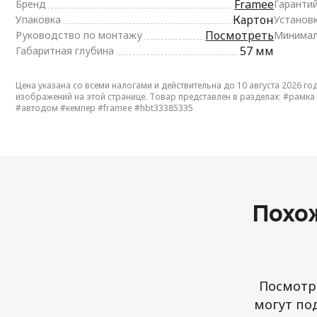
Framee
Бренд
Гаранти
Картон
Упаковка
Установ
Посмотреть
Руководство по монтажу
Минимал
57 мм
Габаритная глубина
Цена указана со всеми налогами и действительна до 10 августа 2026 го
изображений на этой странице. Товар представлен в разделах:
#рамка
#автодом
#кемпер
#framee
#hbt33385335
Похо
Посмотри
могут по