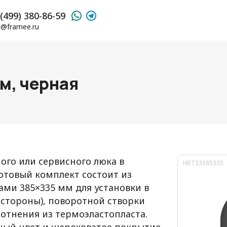
(499) 380-86-59
l@framee.ru
м, черная
ого или сервисного люка в
HBT33385335
Готовый комплект состоит из
ми 385×335 мм для установки в
й стороны), поворотной створки
отнения из термоэластопласта.