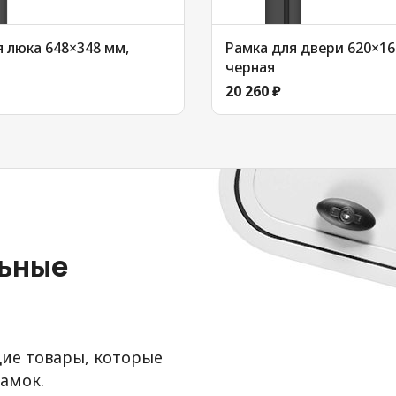
 люка 648×348 мм,
Рамка для двери 620×16
черная
20 260 ₽
льные
ие товары, которые
амок.