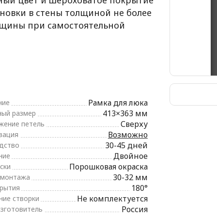
ный цвет и шероховатое покрытие
ановки в стены толщиной не более
олщины при самостоятельной
Рамка для люка
ние
413×363 мм
ный размер
Сверху
жение петель
Возможно
зация
30-45 дней
дство
Двойное
ние
Порошковая окраска
ски
30-32 мм
 монтажа
180°
крытия
Не комплектуется
ние створки
Россия
изготовитель