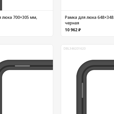
 люка 700×305 мм,
Рамка для люка 648×348
черная
10 962 ₽
DBL346201620