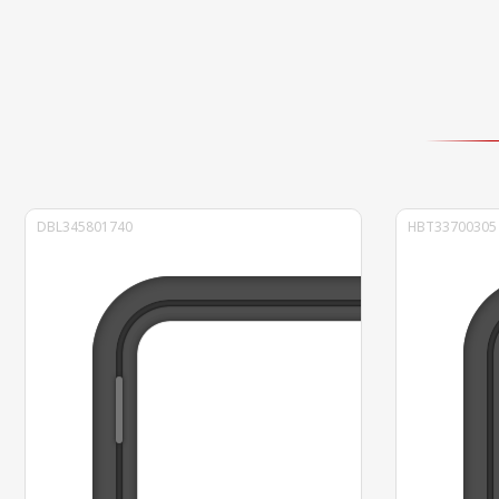
DBL345801740
HBT33700305