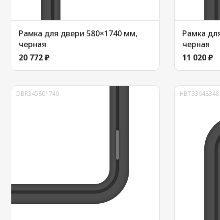
Рамка для двери 580×1740 мм,
Рамка для
черная
черная
20 772 ₽
11 020 ₽
DBR345801740
HBT33648348