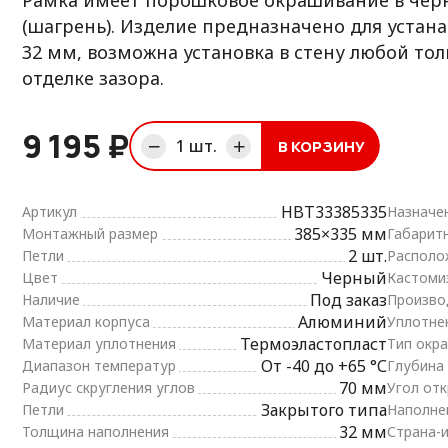
Рамка имеет порошковое окрашивание в чер
(шагрень). Изделие предназначено для устан
32 мм, возможна установка в стену любой т
отделке зазора.
9 195 ₽
1
шт.
В КОРЗИНУ
корзине
HBT33385335
Артикул
Назначе
385×335 мм
Монтажный размер
Габарит
2 шт.
Петли
Располо
Черный
Цвет
Кастоми
Под заказ
Наличие
Произво
Алюминий
Материал корпуса
Уплотне
Термоэластопласт
Материал уплотнения
Тип окра
От -40 до +65 °С
Диапазон температур
Глубина
70 мм
Радиус скругления углов
Угол от
Закрытого типа
Петли
Наполне
32 мм
Толщина наполнения
Страна-