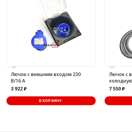
Лючок с внешним входом 230
Лючок с 
В/16 А
холодную
3 922 ₽
7 550 ₽
В корзине
В КОРЗИНУ