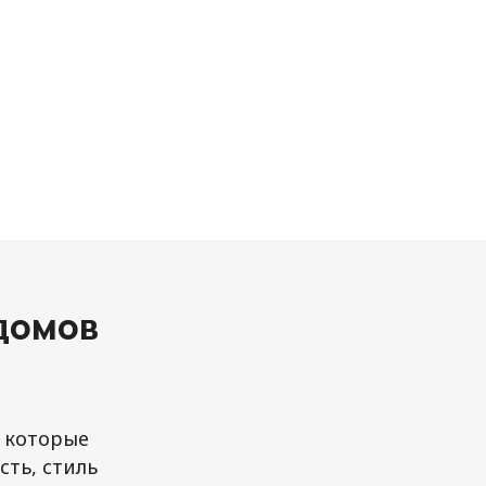
домов
, которые
ть, стиль