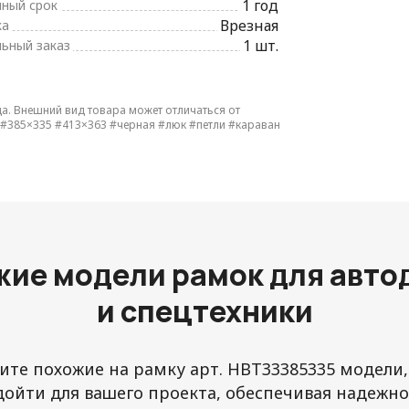
1 год
йный срок
Врезная
ка
1 шт.
ьный заказ
да. Внешний вид товара может отличаться от
#385×335
#413×363
#черная
#люк
#петли
#караван
жие модели рамок для авто
и спецтехники
те похожие на рамку арт. HBT33385335 модели
дойти для вашего проекта, обеспечивая надежнос