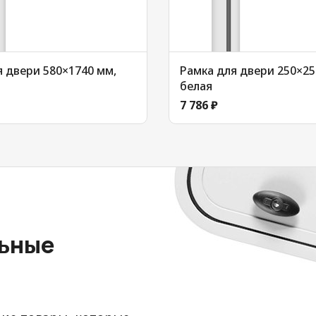
я двери 580×1740 мм,
Рамка для двери 250×25
белая
7 786 ₽
льные