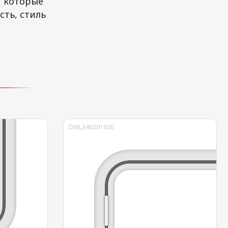
, которые
ть, стиль
DWL346201620