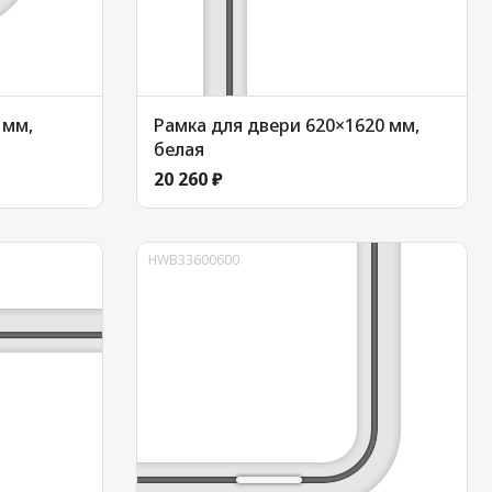
 мм,
Рамка для двери 620×1620 мм,
белая
20 260 ₽
HWB33600600