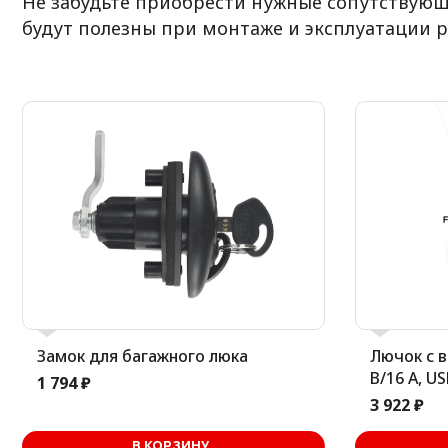
Не забудьте приобрести нужные сопутствующ
будут полезны при монтаже и эксплуатации р
Замок для багажного люка
Лючок с 
В/16 А, U
1 794 ₽
3 922 ₽
В корзине
В КОРЗИНУ