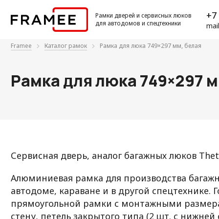
+7 
Рамки дверей и сервисных люков
для автодомов и спецтехники
mai
Framee
Каталог рамок
Рамка для люка 749×297 мм, белая
Рамка для люка 749×297 м
Сервисная дверь, аналог багажных люков Thetf
Алюминиевая рамка для производства багажн
автодоме, караване и в другой спецтехнике. 
прямоугольной рамки с монтажными размера
стену, петель закрытого типа (2 шт. с нижней