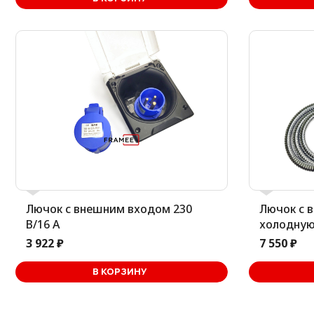
Лючок с внешним входом 230
Лючок с 
В/16 А
холодную
3 922 ₽
7 550 ₽
В корзине
В КОРЗИНУ