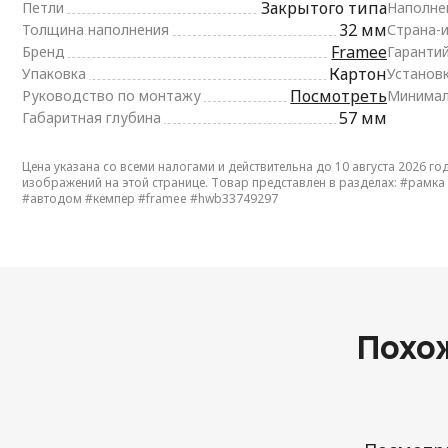
Закрытого типа
Петли
Наполне
32 мм
Толщина наполнения
Страна-
Framee
Бренд
Гаранти
Картон
Упаковка
Установ
Посмотреть
Руководство по монтажу
Минимал
57 мм
Габаритная глубина
Цена указана со всеми налогами и действительна до 10 августа 2026 го
изображений на этой странице. Товар представлен в разделах:
#рамка
#автодом
#кемпер
#framee
#hwb33749297
Похо