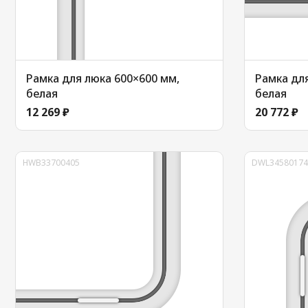
Рамка для люка 600×600 мм,
Рамка дл
белая
белая
12 269 ₽
20 772 ₽
HWB33700405
DWL34580174