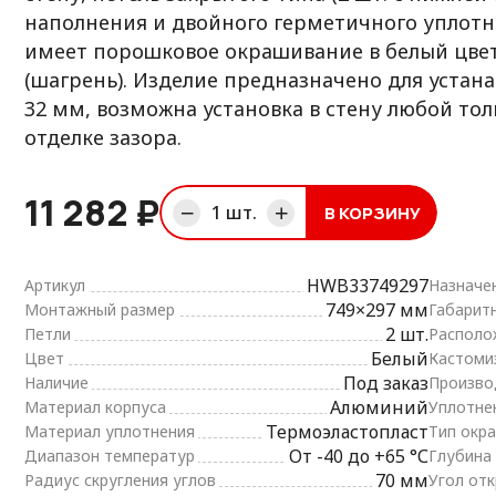
наполнения и двойного герметичного уплотн
имеет порошковое окрашивание в белый цве
(шагрень). Изделие предназначено для устан
32 мм, возможна установка в стену любой т
отделке зазора.
11 282 ₽
1
шт.
В КОРЗИНУ
В корзине
HWB33749297
Артикул
Назначе
749×297 мм
Монтажный размер
Габарит
2 шт.
Петли
Располо
Белый
Цвет
Кастоми
Под заказ
Наличие
Произво
Алюминий
Материал корпуса
Уплотне
Термоэластопласт
Материал уплотнения
Тип окра
От -40 до +65 °С
Диапазон температур
Глубина
70 мм
Радиус скругления углов
Угол от