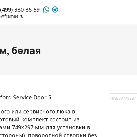
(499) 380-86-59
l@framee.ru
м, белая
ord Service Door 5.
HWB33749297
ого или сервисного люка в
Готовый комплект состоит из
ми 749×297 мм для установки в
 стороны), поворотной створки без