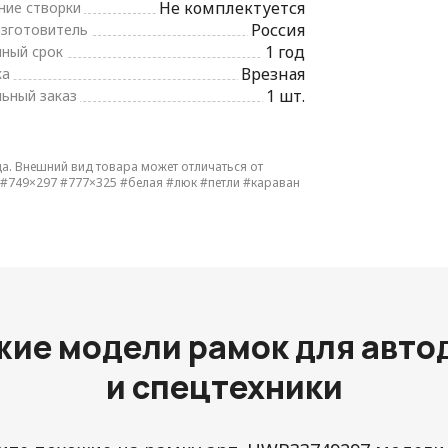
Не комплектуется
ние створки
Россия
изготовитель
1 год
йный срок
Врезная
ка
1 шт.
ьный заказ
да. Внешний вид товара может отличаться от
#749×297
#777×325
#белая
#люк
#петли
#караван
жие модели рамок для авто
и спецтехники