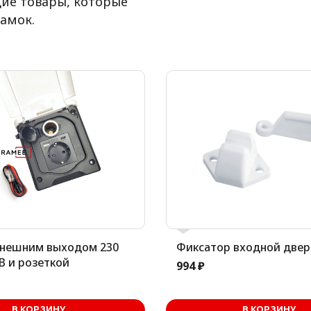
ие товары, которые
амок.
внешним выходом 230
Фиксатор входной двер
SB и розеткой
994 ₽
В корзине
В корз
В КОРЗИНУ
В КОРЗИНУ