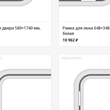
я двери 580×1740 мм,
Рамка для люка 648×348
белая
10 962 ₽
0
DWL33250250