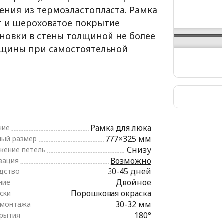
ения из термоэластопласта. Рамка
т и шероховатое покрытие
ановки в стены толщиной не более
олщины при самостоятельной
Рамка для люка
ние
777×325 мм
ный размер
Снизу
жение петель
Возможно
зация
30-45 дней
дство
Двойное
ние
Порошковая окраска
ски
30-32 мм
 монтажа
180°
крытия