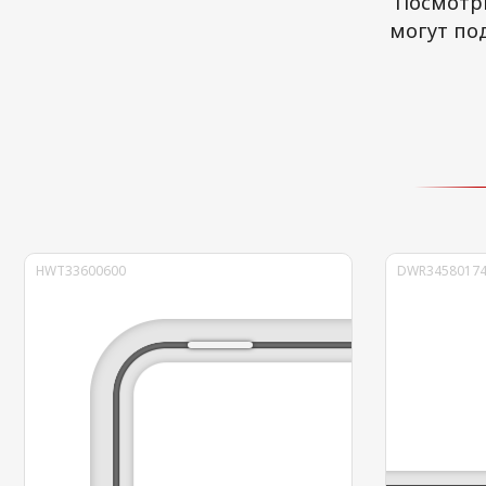
Посмотри
могут по
HWT33600600
DWR34580174