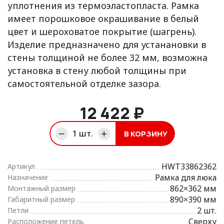
уплотнения из термоэластопласта. Рамка
имеет порошковое окрашивание в белый
цвет и шероховатое покрытие (шагрень).
Изделие предназначено для устанановки в
стены толщиной не более 32 мм, возможна
установка в стену любой толщины при
самостоятельной отделке зазора.
12 422 ₽
1
шт.
В КОРЗИНУ
ине
HWT33862362
Артикул
Рамка для люка
Назначение
862×362 мм
Монтажный размер
890×390 мм
Габаритный размер
2 шт.
Петли
Сверху
Расположение петель