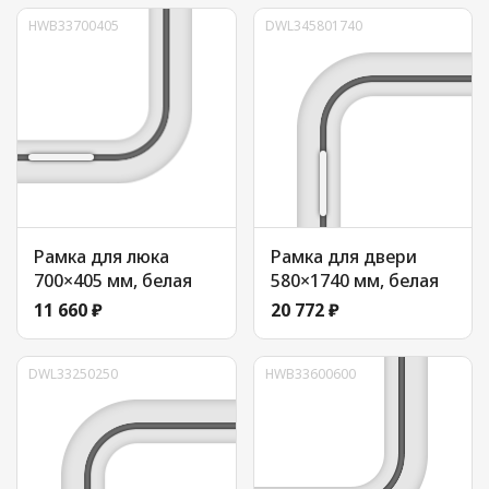
HWB33700405
DWL345801740
Рамка для люка
Рамка для двери
700×405 мм, белая
580×1740 мм, белая
11 660 ₽
20 772 ₽
DWL33250250
HWB33600600