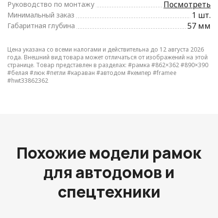
Посмотреть
Руководство по монтажу
1 шт.
Минимальный заказ
57 мм
Габаритная глубина
Цена указана со всеми налогами и действительна до 12 августа 2026
года. Внешний вид товара может отличаться от изображений на этой
странице. Товар представлен в разделах:
#рамка
#862×362
#890×390
#белая
#люк
#петли
#караван
#автодом
#кемпер
#framee
#hwt33862362
Похожие модели рамок
для автодомов и
спецтехники