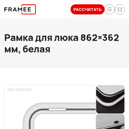
РАССЧИТАТЬ
Рамка для люка 862×362
мм, белая
HWT33862362