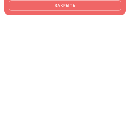
ЗАКРЫТЬ
Framee доверяют
производители и поставщики
+7 (499) 380-86-59