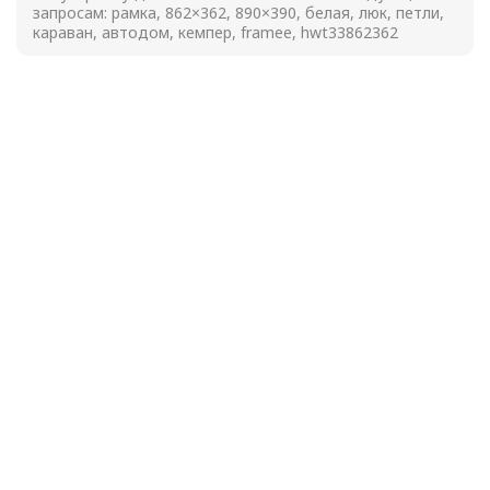
запросам: рамка, 862×362, 890×390, белая, люк, петли,
караван, автодом, кемпер, framee, hwt33862362