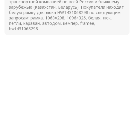
транспортной компанией по всей России и ближнему
зарубежью (Казахстан, Беларусь). Покупатели находят
белую рамку для люка HWT431068298 по следующим
запросам: рамка, 1068×298, 1096×326, белая, люк,
петли, караван, автодом, кемпер, framee,
hwt431068298