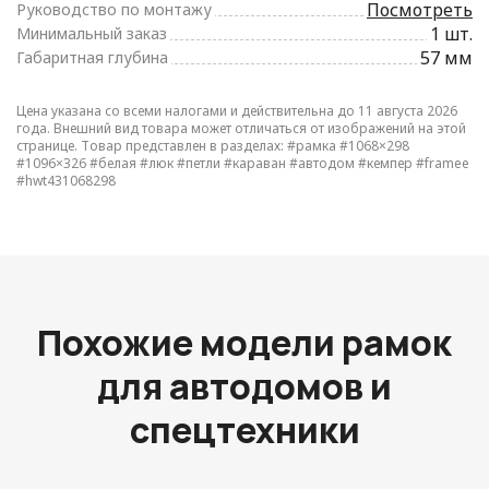
Посмотреть
Руководство по монтажу
1 шт.
Минимальный заказ
57 мм
Габаритная глубина
Цена указана со всеми налогами и действительна до 11 августа 2026
года. Внешний вид товара может отличаться от изображений на этой
странице. Товар представлен в разделах:
#рамка
#1068×298
#1096×326
#белая
#люк
#петли
#караван
#автодом
#кемпер
#framee
#hwt431068298
Похожие модели рамок
для автодомов и
спецтехники