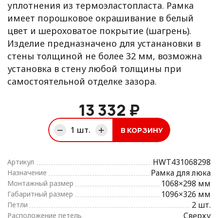
уплотнения из термоэластопласта. Рамка
имеет порошковое окрашивание в белый
цвет и шероховатое покрытие (шагрень).
Изделие предназначено для устанановки в
стены толщиной не более 32 мм, возможна
установка в стену любой толщины при
самостоятельной отделке зазора.
13 332 ₽
1
шт.
В КОРЗИНУ
ине
HWT431068298
Артикул
Рамка для люка
Назначение
1068×298 мм
Монтажный размер
1096×326 мм
Габаритный размер
2 шт.
Петли
Сверху
Расположение петель