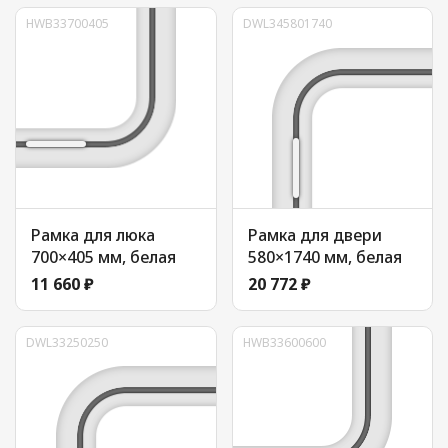
HWB33700405
DWL345801740
Рамка для люка
Рамка для двери
700×405 мм, белая
580×1740 мм, белая
11 660 ₽
20 772 ₽
DWL33250250
HWB33600600