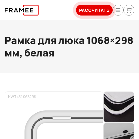
РАССЧИТАТЬ
Рамка для люка 1068×298
мм, белая
HWT431068298